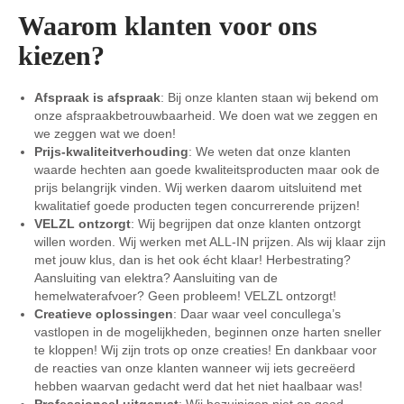
Waarom klanten voor ons
kiezen?
Afspraak is afspraak
: Bij onze klanten staan wij bekend om
onze afspraakbetrouwbaarheid. We doen wat we zeggen en
we zeggen wat we doen!
Prijs-kwaliteitverhouding
: We weten dat onze klanten
waarde hechten aan goede kwaliteitsproducten maar ook de
prijs belangrijk vinden. Wij werken daarom uitsluitend met
kwalitatief goede producten tegen concurrerende prijzen!
VELZL ontzorgt
: Wij begrijpen dat onze klanten ontzorgt
willen worden. Wij werken met ALL-IN prijzen. Als wij klaar zijn
met jouw klus, dan is het ook écht klaar! Herbestrating?
Aansluiting van elektra? Aansluiting van de
hemelwaterafvoer? Geen probleem! VELZL ontzorgt!
Creatieve oplossingen
: Daar waar veel concullega’s
vastlopen in de mogelijkheden, beginnen onze harten sneller
te kloppen! Wij zijn trots op onze creaties! En dankbaar voor
de reacties van onze klanten wanneer wij iets gecreëerd
hebben waarvan gedacht werd dat het niet haalbaar was!
Professioneel uitgerust
: Wij bezuinigen niet op goed