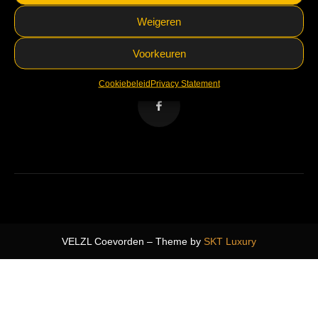
Facebook
aangedreven door
Weigeren
VELZL Coevorden
5.0
Voorkeuren
Facebook
aangedreven door
VELZL Coevorden
Cookiebeleid
Privacy Statement
5.0
Facebook
aangedreven door
VELZL Coevorden – Theme by
SKT Luxury