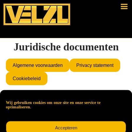
Juridische documenten
Algemene voorwaarden
Privacy statement
Cookiebeleid
VELZL Coevorden
Wij gebruiken cookies om onze site en onze service te
5.0
optimaliseren.
Facebook
aangedreven door
VELZL Coevorden
5.0
Accepteren