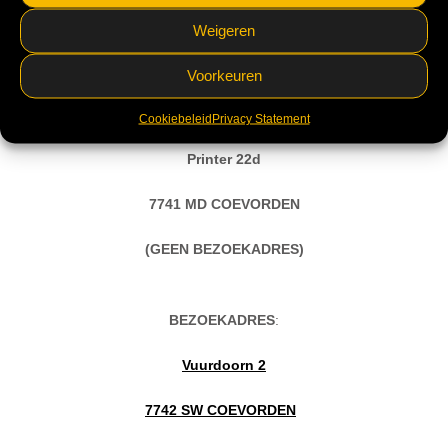
Weigeren
Voorkeuren
OPSLAGLOCATIE
:
Cookiebeleid
Privacy Statement
Printer 22d
7741 MD COEVORDEN
(GEEN BEZOEKADRES)
BEZOEKADRES
:
Vuurdoorn 2
7742 SW COEVORDEN