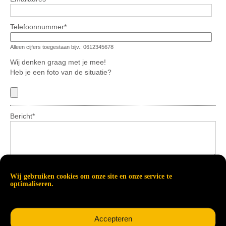
Telefoonnummer
*
Alleen cijfers toegestaan bijv.: 0612345678
Wij denken graag met je mee!
Heb je een foto van de situatie?
Bericht
*
Verstuur
Wij gebruiken cookies om onze site en onze service te
optimaliseren.
Accepteren