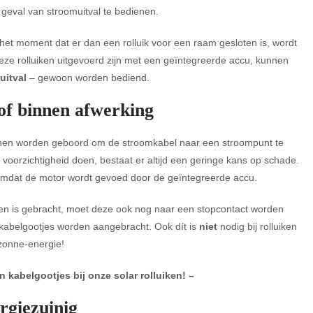
in geval van stroomuitval te bedienen.
het moment dat er dan een rolluik voor een raam gesloten is, wordt
eze rolluiken uitgevoerd zijn met een geïntegreerde accu, kunnen
uitval
– gewoon worden bediend.
of binnen afwerking
binnen worden geboord om de stroomkabel naar een stroompunt te
 voorzichtigheid doen, bestaat er altijd een geringe kans op schade.
e, omdat de motor wordt gevoed door de geïntegreerde accu.
nnen is gebracht, moet deze ook nog naar een stopcontact worden
 kabelgootjes worden aangebracht. Ook dít is
niet
nodig bij rolluiken
zonne-energie!
kabelgootjes bij onze solar rolluiken! –
rgiezuinig