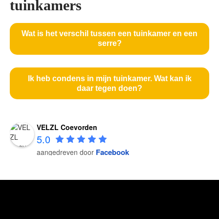
tuinkamers
Wat is het verschil tussen een tuinkamer en een
serre?
Ik heb condens in mijn tuinkamer. Wat kan ik
daar tegen doen?
VELZL Coevorden
5.0
Facebook
aangedreven door
VELZL Coevorden
5.0
Facebook
aangedreven door
VELZL Coevorden
5.0