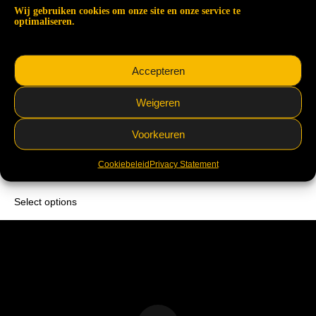
Wij gebruiken cookies om onze site en onze service te
optimaliseren.
Accepteren
Weigeren
Beschermd: POTENT
Voorkeuren
Polycarbonaat-dak (incl.
montage)
Cookiebeleid
Privacy Statement
Rated
€1.582,00
5.00
out of 5
Select options