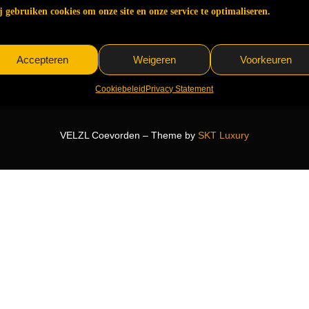
 gebruiken cookies om onze site en onze service te optimaliseren.
Accepteren
Weigeren
Voorkeuren
Cookiebeleid
Privacy Statement
VELZL Coevorden – Theme by
SKT Luxury