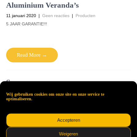
Aluminium Veranda’s
11 januari 2020
|
Geen reacties
|
Producten
5 JAAR GARANTIE!!!
Read More →
Screen
7 januari 2020
|
Geen reacties
|
Producten
Wij gebruiken cookies om onze site en onze service te
optimaliseren.
5 TOT 7 JAAR GARANTIE!!!
Accepteren
Read More →
Weigeren