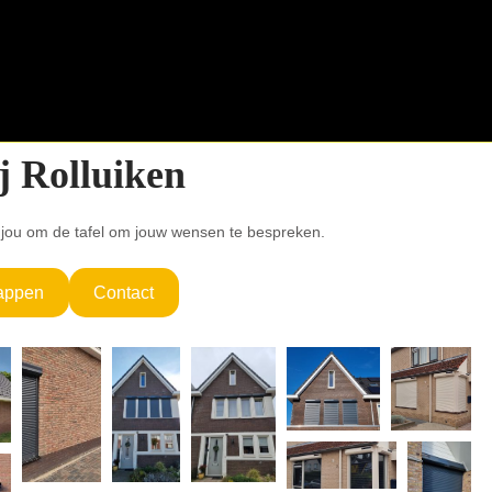
j Rolluiken
 jou om de tafel om jouw wensen te bespreken.
appen
Contact