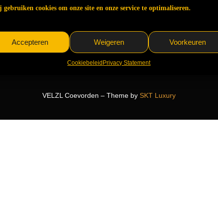
 gebruiken cookies om onze site en onze service te optimaliseren.
Accepteren
Weigeren
Voorkeuren
Cookiebeleid
Privacy Statement
VELZL Coevorden – Theme by
SKT Luxury