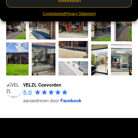
Voorkeuren
Cookiebeleid
Privacy Statement
VELZL Coevorden
5.0
Facebook
aangedreven door
VELZL Coevorden
5.0
Facebook
aangedreven door
VELZL Coevorden
5.0