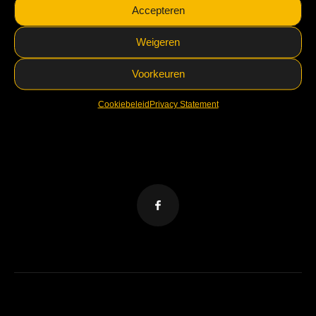
Accepteren
VELZL Coevorden
5.0
Weigeren
Facebook
aangedreven door
VELZL Coevorden
Voorkeuren
5.0
Cookiebeleid
Privacy Statement
Facebook
aangedreven door
VELZL Coevorden
5.0
Facebook
aangedreven door
VELZL Coevorden
5.0
Facebook
aangedreven door