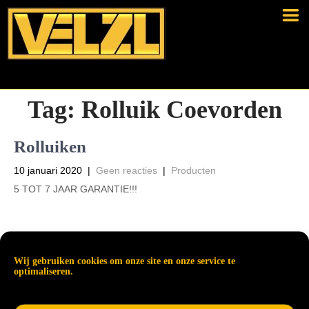
Tag:
Rolluik Coevorden
Rolluiken
10 januari 2020
|
Geen reacties
|
Producten
5 TOT 7 JAAR GARANTIE!!!
Read More →
Wij gebruiken cookies om onze site en onze service te
optimaliseren.