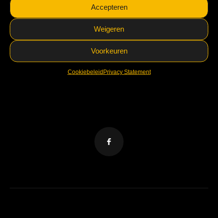
Accepteren
VELZL Coevorden
5.0
Weigeren
Facebook
aangedreven door
VELZL Coevorden
Voorkeuren
5.0
Cookiebeleid
Privacy Statement
Facebook
aangedreven door
VELZL Coevorden
5.0
Facebook
aangedreven door
VELZL Coevorden
5.0
Facebook
aangedreven door