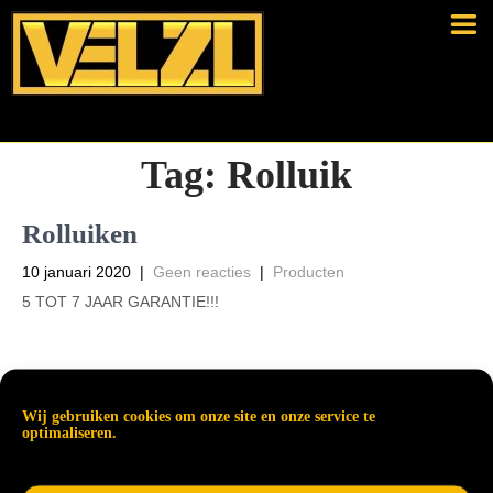
Tag:
Rolluik
Rolluiken
10 januari 2020
|
Geen reacties
|
Producten
5 TOT 7 JAAR GARANTIE!!!
Read More →
Wij gebruiken cookies om onze site en onze service te
optimaliseren.