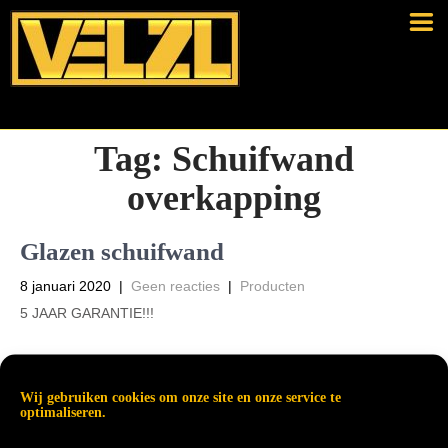
Tag:
Schuifwand
overkapping
Glazen schuifwand
8 januari 2020
|
Geen reacties
|
Producten
5 JAAR GARANTIE!!!
Wij gebruiken cookies om onze site en onze service te
optimaliseren.
Read More →