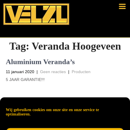
Tag:
Veranda Hoogeveen
Aluminium Veranda’s
11 januari 2020
|
Geen reacties
|
Producten
5 JAAR GARANTIE!!!
Read More →
Wij gebruiken cookies om onze site en onze service te
optimaliseren.