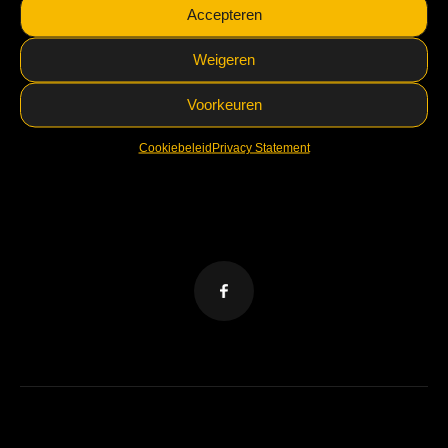
Accepteren
VELZL Coevorden
5.0
Weigeren
Facebook
aangedreven door
VELZL Coevorden
Voorkeuren
5.0
Cookiebeleid
Privacy Statement
Facebook
aangedreven door
VELZL Coevorden
5.0
Facebook
aangedreven door
VELZL Coevorden
5.0
Facebook
aangedreven door