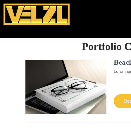
Portfolio 
Beac
Lorem ips
Re