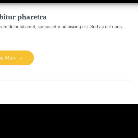
itur pharetra
um dolor sit amet, consectetur adipiscing elit. Sed ac est nunc.
ad More →