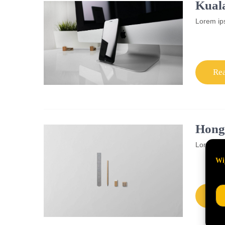
Kual
Lorem ips
Re
Hong
Lorem ips
Wij
Re