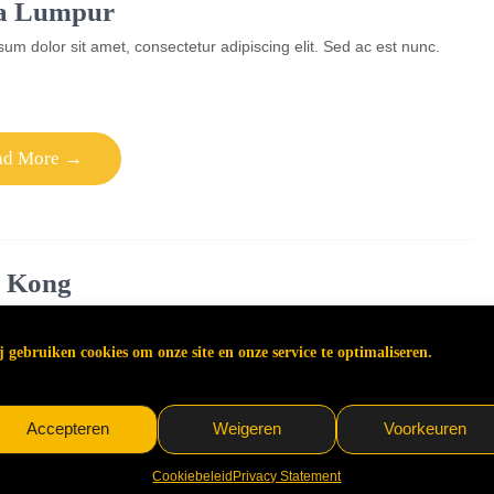
a Lumpur
um dolor sit amet, consectetur adipiscing elit. Sed ac est nunc.
ad More →
 Kong
um dolor sit amet, consectetur adipiscing elit. Sed ac est nunc.
 gebruiken cookies om onze site en onze service te optimaliseren.
ad More →
Accepteren
Weigeren
Voorkeuren
Cookiebeleid
Privacy Statement