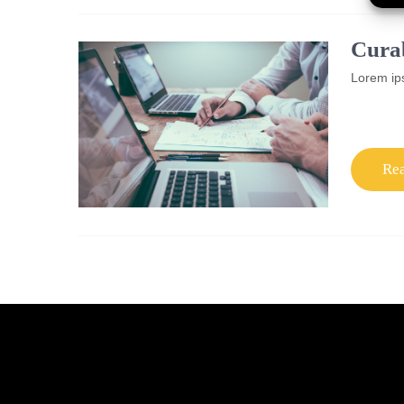
Curab
Lorem ips
Re