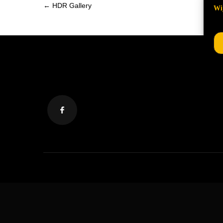
Post
←
HDR Gallery
Wij
navigation